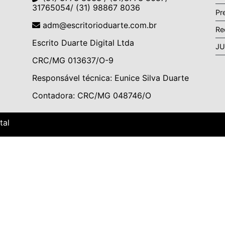
31765054/ (31) 98867 8036
Pr
adm@escritorioduarte.com.br
Re
Escrito Duarte Digital Ltda
J
CRC/MG 013637/O-9
Responsável técnica: Eunice Silva Duarte
Contadora: CRC/MG 048746/O
tal