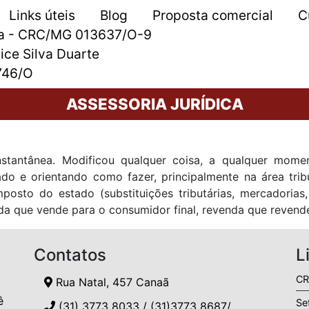
Links úteis
Blog
Proposta comercial
C
tda - CRC/MG 013637/O-9
ice Silva Duarte
746/O
ASSESSORIA JURÍDICA
nstantânea. Modificou qualquer coisa, a qualquer mom
ado e orientando como fazer, principalmente na área trib
osto do estado (substituições tributárias, mercadorias, 
da que vende para o consumidor final, revenda que revende
Contatos
L
CR
Rua Natal, 457 Canaã
ê
Se
(31) 3773 8033 / (31)3773 8687/